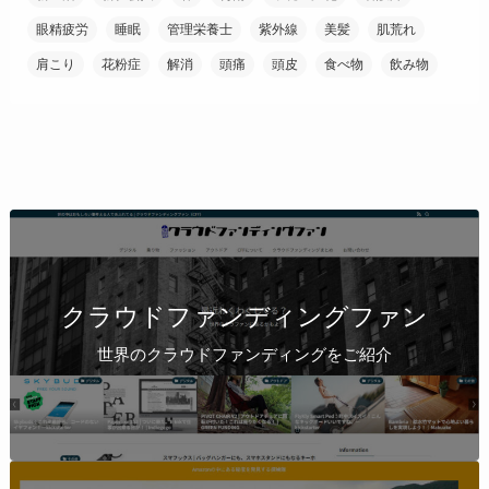
眼精疲労
睡眠
管理栄養士
紫外線
美髪
肌荒れ
肩こり
花粉症
解消
頭痛
頭皮
食べ物
飲み物
クラウドファンディングファン
世界のクラウドファンディングをご紹介