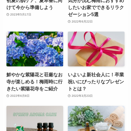
初夏の肌ケア、夏本番に向
気分が沈む梅雨におすすめ
けて今から準備しよう
したいお家でできるリラク
ゼーション5選
2023年5月17日
2022年6月22日
鮮やかな紫陽花と荘厳なお
いよいよ新社会人に！卒業
寺が楽しめる！梅雨時に行
祝いにぴったりなプレゼン
きたい紫陽花寺をご紹介
トとは？
2022年6月8日
2022年3月23日