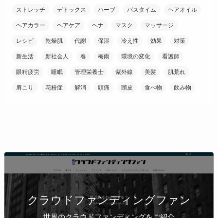
ストレッチ
デトックス
ハーブ
バスタイム
ヘアオイル
ヘアカラー
ヘアケア
ヘナ
マスク
マッサージ
レシピ
乾燥肌
代謝
保湿
冷え性
効果
対策
新生活
新社会人
春
梅雨
環境の変化
看護師
眼精疲労
睡眠
管理栄養士
紫外線
美髪
肌荒れ
肩こり
花粉症
解消
頭痛
頭皮
食べ物
飲み物
クラウドファンディングファン
世界のクラウドファンディングをご紹介