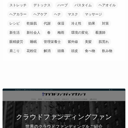
ストレッチ
デトックス
ハーブ
バスタイム
ヘアオイル
ヘアカラー
ヘアケア
ヘナ
マスク
マッサージ
レシピ
乾燥肌
代謝
保湿
冷え性
効果
対策
新生活
新社会人
春
梅雨
環境の変化
看護師
眼精疲労
睡眠
管理栄養士
紫外線
美髪
肌荒れ
肩こり
花粉症
解消
頭痛
頭皮
食べ物
飲み物
クラウドファンディングファン
世界のクラウドファンディングをご紹介