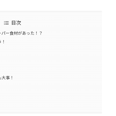
目次
ーパー食材があった！？
う！
も大事！
！