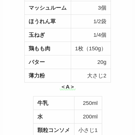
マッシュルーム
3個
ほうれん草
1/2袋
玉ねぎ
1/4個
鶏もも肉
1枚（150g）
バター
20g
薄力粉
大さじ2
＜A＞
牛乳
250ml
水
200ml
顆粒コンソメ
小さじ1