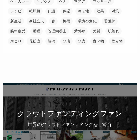
ヘアカラー
ヘアケア
ヘナ
マスク
マッサージ
レシピ
乾燥肌
代謝
保湿
冷え性
効果
対策
新生活
新社会人
春
梅雨
環境の変化
看護師
眼精疲労
睡眠
管理栄養士
紫外線
美髪
肌荒れ
肩こり
花粉症
解消
頭痛
頭皮
食べ物
飲み物
クラウドファンディングファン
世界のクラウドファンディングをご紹介