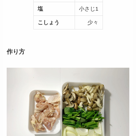
塩
小さじ1
こしょう
少々
作り方