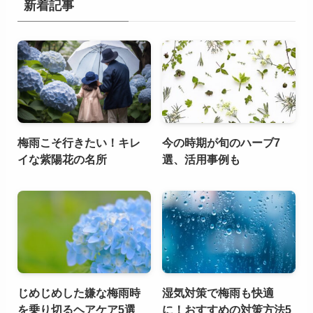
新着記事
梅雨こそ行きたい！キレ
今の時期が旬のハーブ7
イな紫陽花の名所
選、活用事例も
じめじめした嫌な梅雨時
湿気対策で梅雨も快適
を乗り切るヘアケア5選
に！おすすめの対策方法5