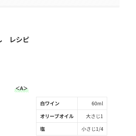
し レシピ
＜A＞
白ワイン
60ml
オリーブオイル
大さじ1
塩
小さじ1/4